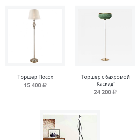
Торшер Посох
Торшер с бахромой
"Каскад"
15 400
24 200