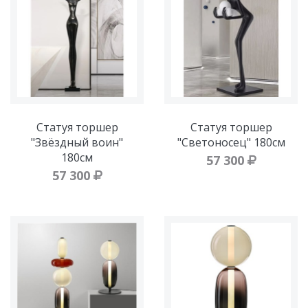
Статуя торшер
Статуя торшер
"Звёздный воин"
"Светоносец" 180см
180см
57 300
57 300