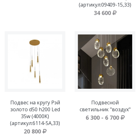
(артикул:09409-15,33)
34 600
Подвес на кругу Рэй
Подвесной
золото d50 h200 Led
светильник "воздух"
35w (4000K)
6 300 - 6 700
(артикул:6114-5A,33)
20 800