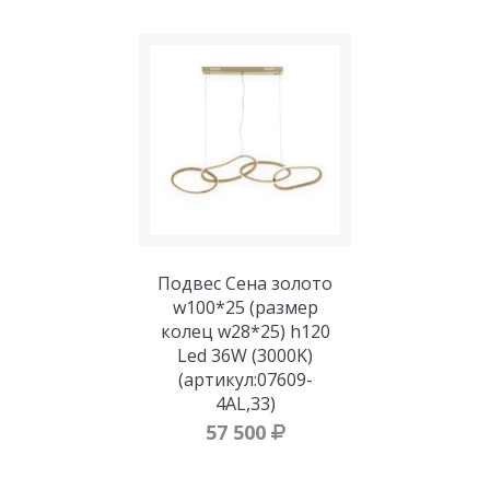
Подвес Сена золото
w100*25 (размер
колец w28*25) h120
Led 36W (3000K)
(артикул:07609-
4AL,33)
57 500