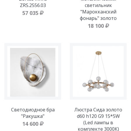
ZRS.2556.03
светильник
"Марокканский
57 035
фонарь" золото
18 100
Светодиодное бра
Люстра Сида золото
"Ракушка"
d60 h120 G9 15*5W
(Led лампы в
14 600
комплекте 3000К)