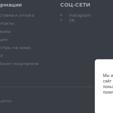
рмация
СОЦ-СЕТИ
ставка и оплата
Instagram
VK
нтакты
зывы
ции
стры на заказ
ог
бинет покупателя
Мы и
сайт
поль
поли
ищены