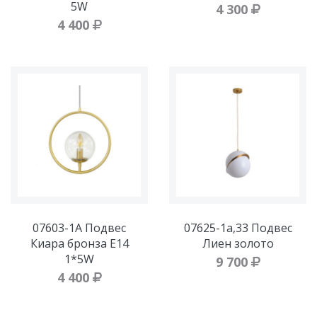
5W
4 300
4 400
07603-1А Подвес
07625-1а,33 Подвес
Киара бронза E14
Лиен золото
1*5W
9 700
4 400