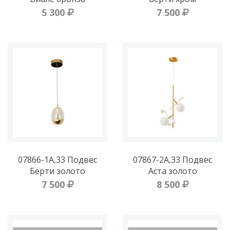
5 300
7 500
07866-1A,33 Подвес
07867-2A,33 Подвес
Берти золото
Аста золото
7 500
8 500