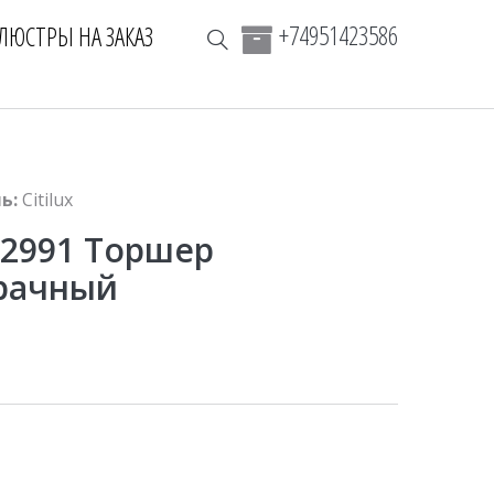
+74951423586
ЛЮСТРЫ НА ЗАКАЗ
ь:
Citilux
32991 Торшер
рачный