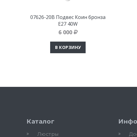
07626-20B Подвес Коин бронза
Е27 40W
6 000
В КОРЗИНУ
Каталог
Инфо
Люстры
До