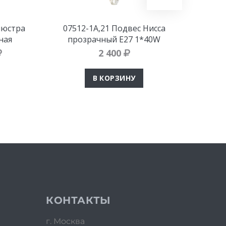
люстра
07512-1A,21 Подвес Нисса
Подвес
ная
прозрачный E27 1*40W
2 400
В КОРЗИНУ
КОНТАКТЫ
г. Москва