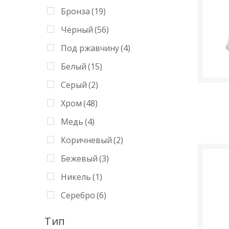
Оранжевый
(4)
Бронза
(19)
Синий
(13)
Чёрный
(56)
Серый
(4)
Под ржавчину
(4)
Красный
(8)
Белый
(15)
Хром
(21)
Серый
(2)
Медь
(3)
Хром
(48)
Серебро
(7)
Медь
(4)
Янтарный
(11)
Коричневый
(2)
Дымчатый
(10)
Бежевый
(3)
Никель
(1)
Никель
(1)
Перламутровый
(0)
Серебро
(6)
Тип