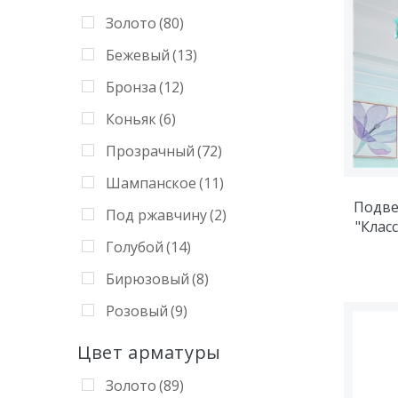
Золото
(80)
Бежевый
(13)
Бронза
(12)
Коньяк
(6)
Прозрачный
(72)
Шампанское
(11)
Подве
Под ржавчину
(2)
"Клас
Голубой
(14)
Бирюзовый
(8)
Розовый
(9)
Фиолетовый
(8)
Цвет арматуры
Жёлтый
(5)
Золото
(89)