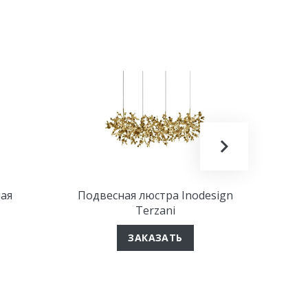
ая
Подвесная люстра Inodesign
Люст
Terzani
ЗАКАЗАТЬ