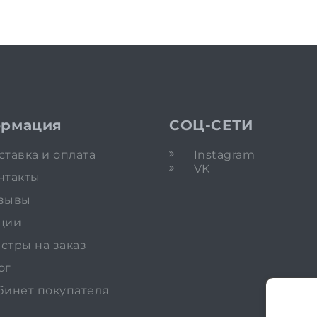
рмация
СОЦ-СЕТИ
ставка и оплата
Instagram
VK
нтакты
зывы
ции
стры на заказ
ог
бинет покупателя