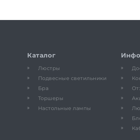
Каталог
Инфо
Люстры
До
Подвесные светильники
Ко
Бра
От
Торшеры
Ак
Настольные лампы
Лю
Бл
Ка