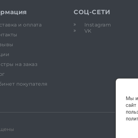
рмация
СОЦ-СЕТИ
ставка и оплата
Instagram
VK
нтакты
зывы
ции
стры на заказ
ог
бинет покупателя
Мы и
сайт
поль
поли
ищены