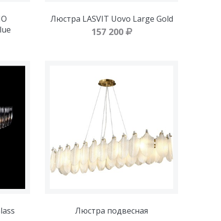
HO
Люстра LASVIT Uovo Large Gold
lue
157 200
lass
Люстра подвесная