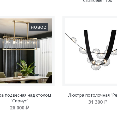
Chandelier 100
новое
а подвесная над столом
Люстра потолочная "Р
"Сириус"
31 300
26 000