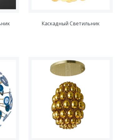
ьник
Каскадный Cветильник