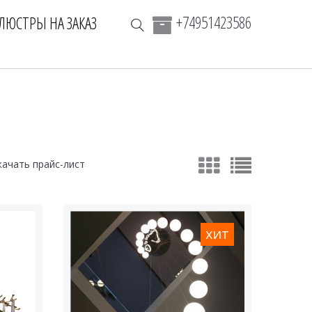
+74951423586
ЛЮСТРЫ НА ЗАКАЗ
качать прайс-лист
хит