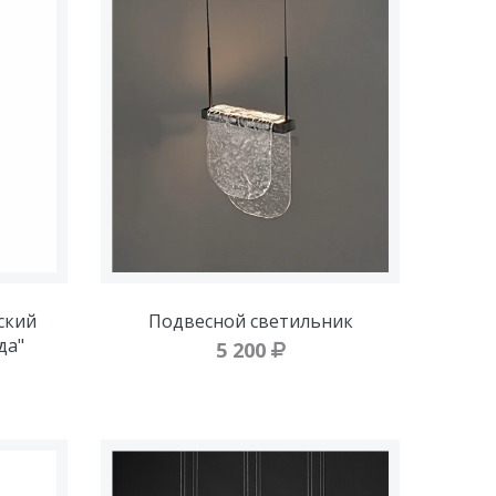
ский
Подвесной светильник
да"
5 200