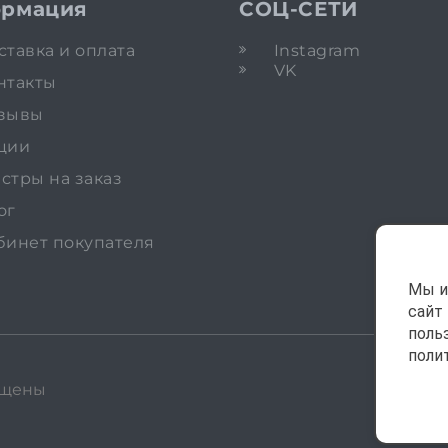
рмация
СОЦ-СЕТИ
ставка и оплата
Instagram
VK
нтакты
зывы
ции
стры на заказ
ог
бинет покупателя
Мы и
сайт
поль
поли
ищены