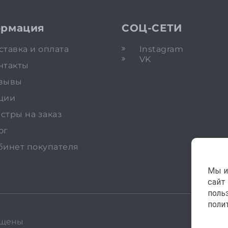
рмация
СОЦ-СЕТИ
ставка и оплата
Instagram
VK
нтакты
зывы
ции
стры на заказ
ог
бинет покупателя
Мы и
сайт
поль
поли
ищены