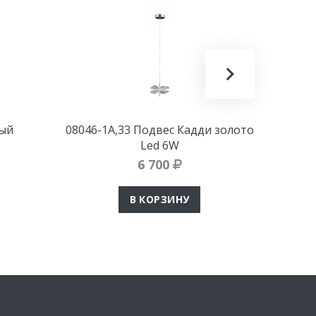
ый
08046-1A,33 Подвес Кадди золото
07
Led 6W
м
6 700
В КОРЗИНУ