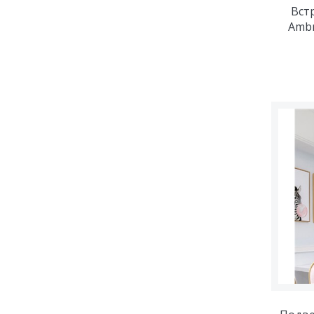
Вст
Ambr