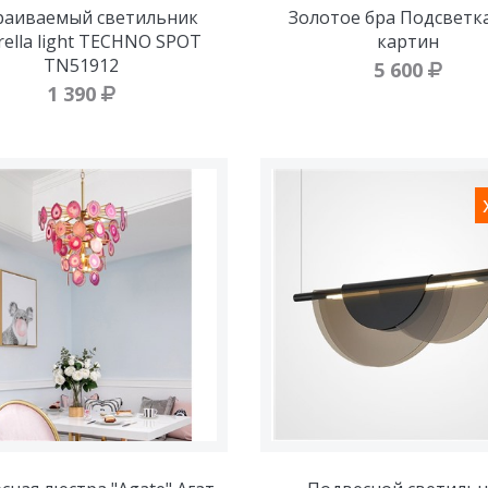
раиваемый светильник
Золотое бра Подсветк
ella light TECHNO SPOT
картин
TN51912
5 600
1 390