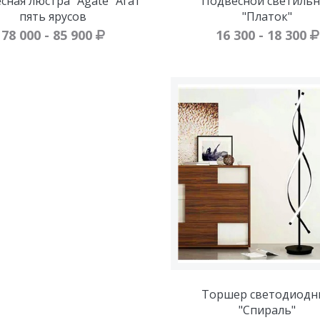
сная люстра "Agate" Агат
Подвесной светильн
пять ярусов
"Платок"
78 000 - 85 900
16 300 - 18 300
Торшер светодиодн
"Спираль"