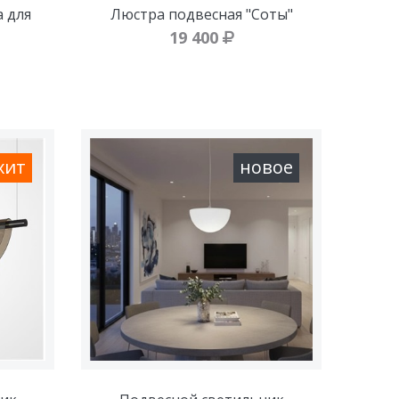
а для
Люстра подвесная "Соты"
19 400
хит
новое