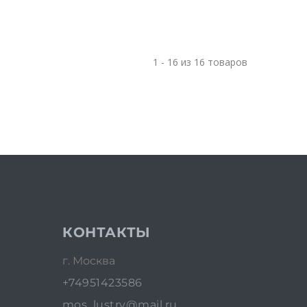
1 - 16 из 16 товаров
КОНТАКТЫ
г. Москва
+74951423586
mos_lustry@mail.ru