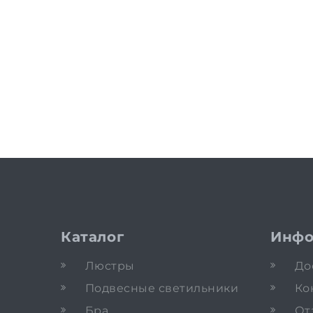
Каталог
Инфо
Люстры
До
Подвесные светильники
Ко
Бра
От