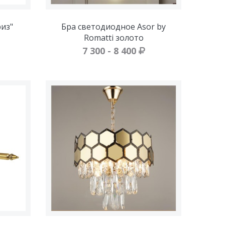
из"
Бра светодиодное Asor by
Romatti золото
7 300 - 8 400