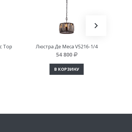
с Тор
Люстра Де Меса V5216-1/4
Т
54 800
по
В КОРЗИНУ