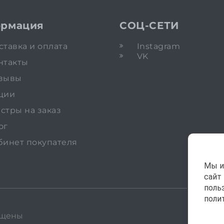
рмация
СОЦ-СЕТИ
ставка и оплата
Instagram
VK
нтакты
зывы
ции
стры на заказ
ог
бинет покупателя
Мы и
сайт
поль
поли
ищены