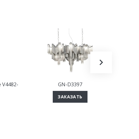
e V4482-
GN-D3397
Подве
"пр
ЗАКАЗАТЬ