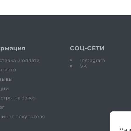
рмация
СОЦ-СЕТИ
ставка и оплата
Instagram
VK
нтакты
зывы
ции
стры на заказ
ог
бинет покупателя
Мы и