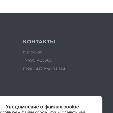
КОНТАКТЫ
г. Москва
+74951423586
mos_lustry@mail.ru
Уведомление о файлах cookie
спользуем файлы cookie, чтобы сделать наш