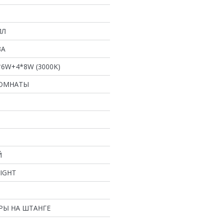
ЛЛ
ЗА
*6W+4*8W (3000K)
КОМНАТЫ
Й
LIGHT
РЫ НА ШТАНГЕ