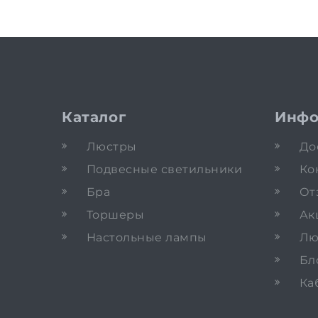
Каталог
Инфо
Люстры
До
Подвесные светильники
Ко
Бра
От
Торшеры
Ак
Настольные лампы
Лю
Бл
Ка