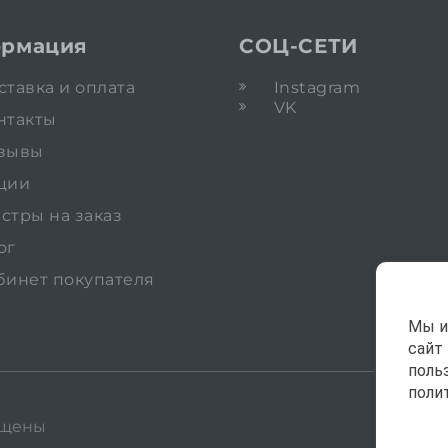
рмация
СОЦ-СЕТИ
ставка и оплата
Instagram
VK
нтакты
зывы
ции
стры на заказ
ог
бинет покупателя
Мы и
сайт
поль
поли
ищены