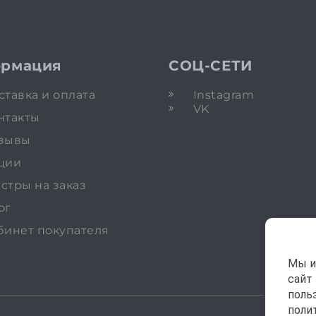
рмация
СОЦ-СЕТИ
ставка и оплата
Instagram
VK
нтакты
зывы
ции
стры на заказ
ог
бинет покупателя
Мы и
сайт
поль
поли