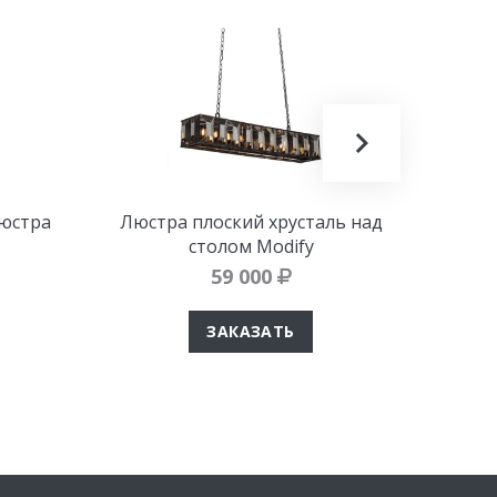
люстра
Люстра плоский хрусталь над
Подв
столом Modify
59 000
ЗАКАЗАТЬ