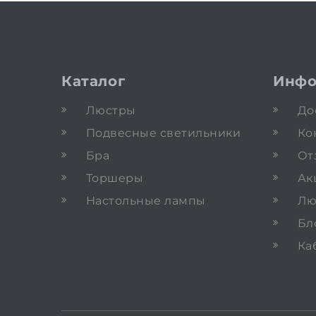
Каталог
Инфо
Люстры
До
Подвесные светильники
Ко
Бра
От
Торшеры
Ак
Настольные лампы
Лю
Бл
Ка