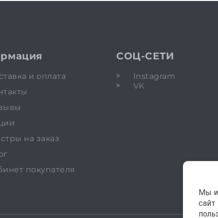
рмация
СОЦ-СЕТИ
ставка и оплата
Instagram
VK
нтакты
зывы
ции
стры на заказ
ог
бинет покупателя
Мы и
сайт
поль