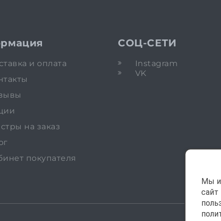
рмация
СОЦ-СЕТИ
ставка и оплата
Instagram
VK
нтакты
зывы
ции
стры на заказ
ог
бинет покупателя
Мы и
сайт
поль
поли