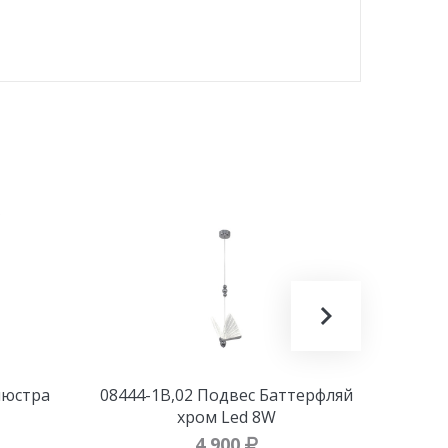
люстра
08444-1B,02 Подвес Баттерфляй
Бр
хром Led 8W
4 900