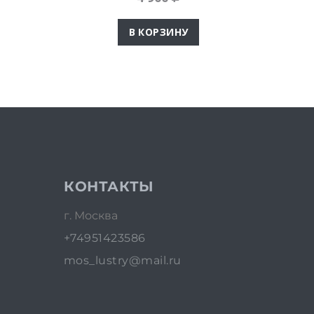
В КОРЗИНУ
КОНТАКТЫ
г. Москва
+74951423586
mos_lustry@mail.ru