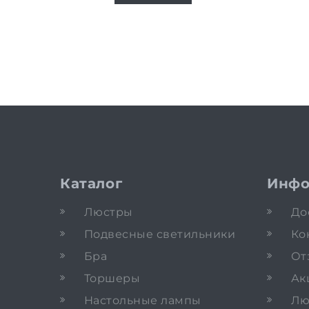
Каталог
Инфо
Люстры
До
Подвесные светильники
Ко
Бра
От
Торшеры
Ак
Настольные лампы
Лю