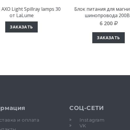
AXO Light Spillray lamps 30
Блок питания для магн
от LaLume
шинопровода 200В
6 200
ЗАКАЗАТЬ
ЗАКАЗАТЬ
рмация
СОЦ-СЕТИ
ставка и оплата
Instagram
VK
нтакты