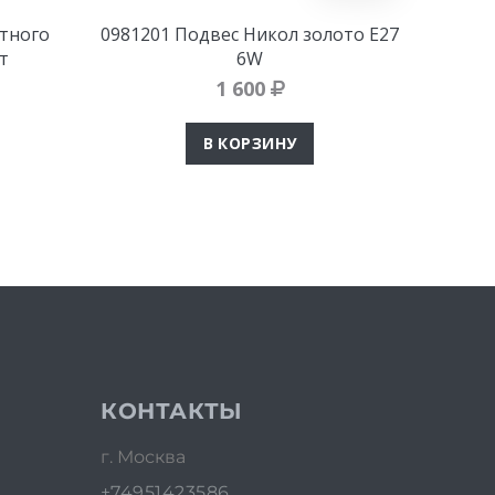
итного
0981201 Подвес Никол золото E27
П
т
6W
1 600
В КОРЗИНУ
КОНТАКТЫ
г. Москва
+74951423586