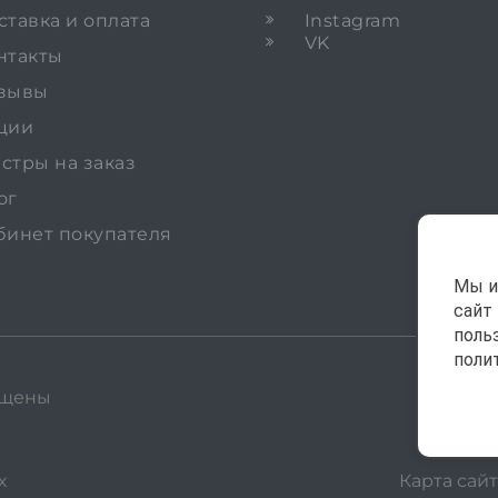
ставка и оплата
Instagram
VK
нтакты
зывы
ции
стры на заказ
ог
бинет покупателя
Мы и
сайт
поль
поли
ищены
х
Карта сайт