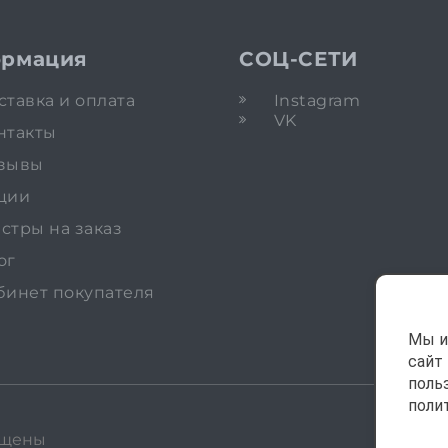
рмация
СОЦ-СЕТИ
ставка и оплата
Instagram
VK
нтакты
зывы
ции
стры на заказ
ог
бинет покупателя
Мы и
сайт
поль
поли
ищены