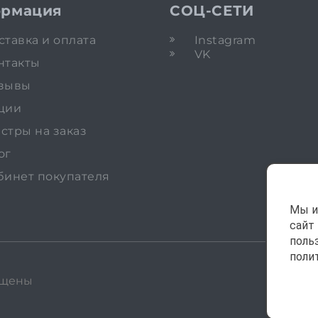
рмация
СОЦ-СЕТИ
ставка и оплата
Instagram
VK
нтакты
зывы
ции
стры на заказ
ог
бинет покупателя
Мы и
сайт
поль
поли
ищены