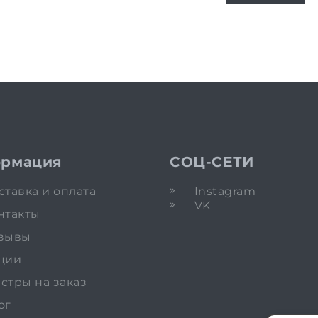
рмация
СОЦ-СЕТИ
ставка и оплата
Instagram
VK
нтакты
зывы
ции
стры на заказ
ог