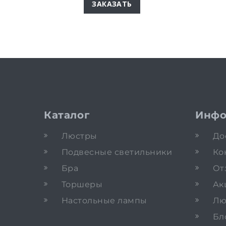
ЗАКАЗАТЬ
Каталог
Инфо
Люстры
До
Подвесные светильники
Ко
Бра
От
Торшеры
Ак
Настольные лампы
Лю
Бл