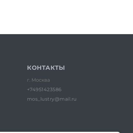
КОНТАКТЫ
г. Москва
+74951423586
mos_lustry@mail.ru