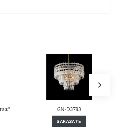
таж"
GN-D3783
Люстра
ЗАКАЗАТЬ