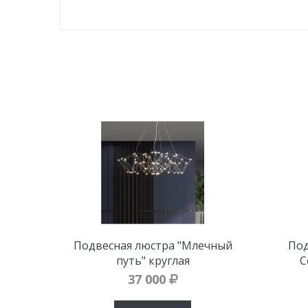
Подвесная люстра "Млечный
Под
путь" круглая
C
37 000