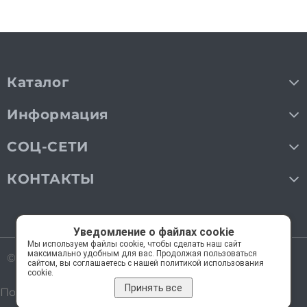
Каталог
Информация
СОЦ-СЕТИ
КОНТАКТЫ
Уведомление о файлах cookie
Мы используем файлы cookie, чтобы сделать наш сайт
максимально удобным для вас. Продолжая пользоваться
© 2018—2026 Мос Люстры.
Все права защищены
сайтом, вы соглашаетесь с нашей политикой использования
cookie.
Принять все
Политика обработки персональных данных
Карта сайта