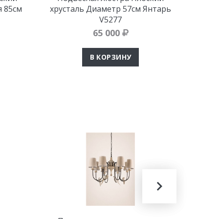
я 85см
хрусталь Диаметр 57см Янтарь
х
V5277
65 000
В КОРЗИНУ