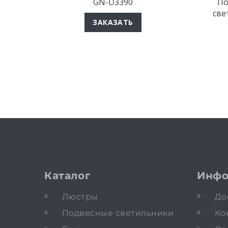
GN-D3390
По
све
ЗАКАЗАТЬ
Каталог
Инфо
Люстры
До
Подвесные светильники
Ко