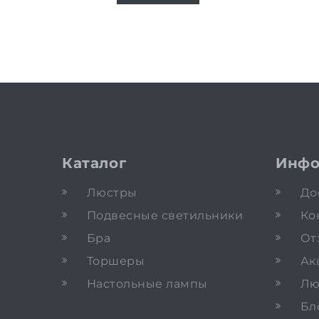
Каталог
Инфо
Люстры
До
Подвесные светильники
Ко
Бра
От
Торшеры
Ак
Настольные лампы
Лю
Бл