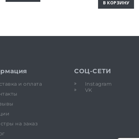
В КОРЗИНУ
рмация
СОЦ-СЕТИ
ставка и оплата
Instagram
VK
нтакты
зывы
ции
стры на заказ
ог