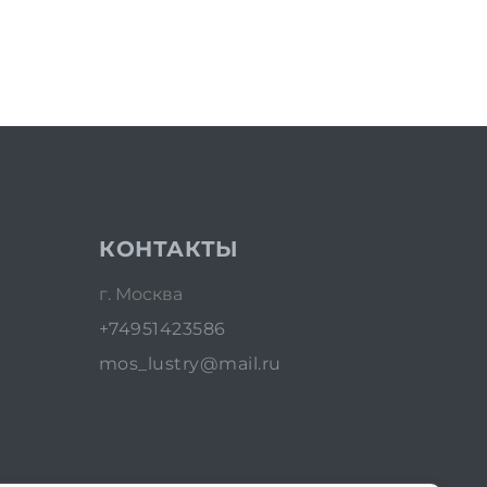
КОНТАКТЫ
г. Москва
+74951423586
mos_lustry@mail.ru