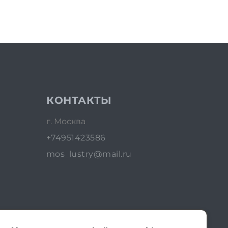
КОНТАКТЫ
г. Москва
+74951423586
mos_lustry@mail.ru