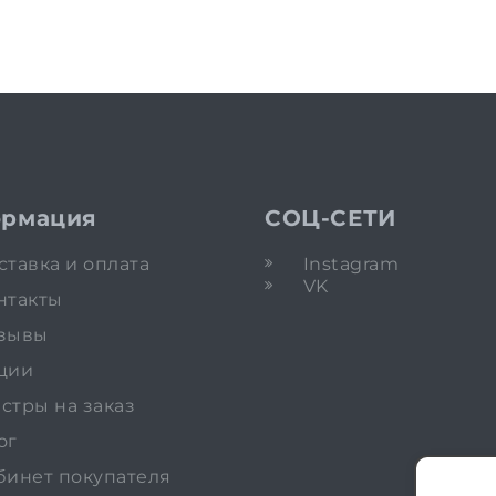
рмация
СОЦ-СЕТИ
ставка и оплата
Instagram
VK
нтакты
зывы
ции
стры на заказ
ог
бинет покупателя