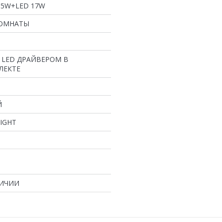
*5W+LED 17W
КОМНАТЫ
С LED ДРАЙВЕРОМ В
ЛЕКТЕ
Й
LIGHT
ЛИЧИИ