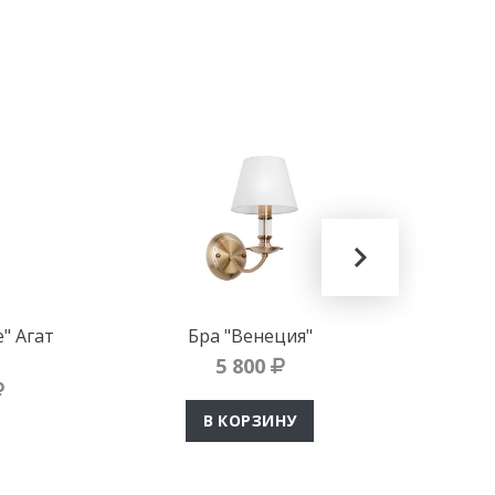
" Агат
Бра "Венеция"
Подве
5 800
В КОРЗИНУ