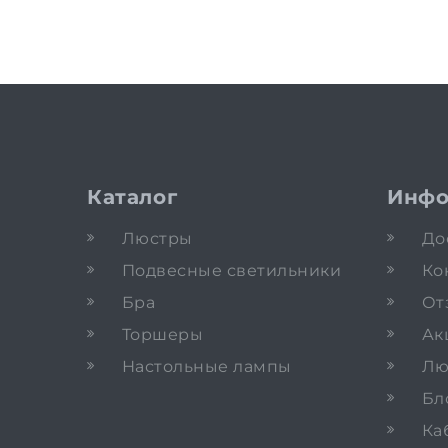
Каталог
Инфо
Люстры
До
Подвесные светильники
Ко
Бра
От
Торшеры
Ак
Настольные лампы
Лю
Бл
Ка