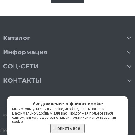
Каталог
Информация
СОЦ-СЕТИ
КОНТАКТЫ
Уведомление о файлах cookie
Мы используем файлы cookie, чтобы сделать наш сайт
максимально удобным для вас. Продолжая пользоваться
© 2018—2026 Мос Люстры.
Все права защищены
сайтом, вы соглашаетесь с нашей политикой использования
cookie.
Принять все
Политика обработки персональных данных