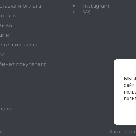
ставка и оплата
Instagram
VK
нтакты
зывы
ции
стры на заказ
ог
бинет покупателя
Мы и
сайт
поль
поли
ищены
х
Карта сайт