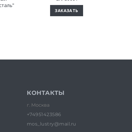
сталь"
ЗАКАЗАТЬ
КОНТАКТЫ
г. Москва
+74951423586
mos_lustry@mail.ru