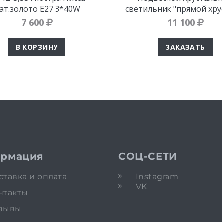
ат.золото E27 3*40W
светильник "прямой хру
7 600
11 100
В КОРЗИНУ
ЗАКАЗАТЬ
рмация
СОЦ-СЕТИ
ставка и оплата
Instagram
VK
нтакты
зывы