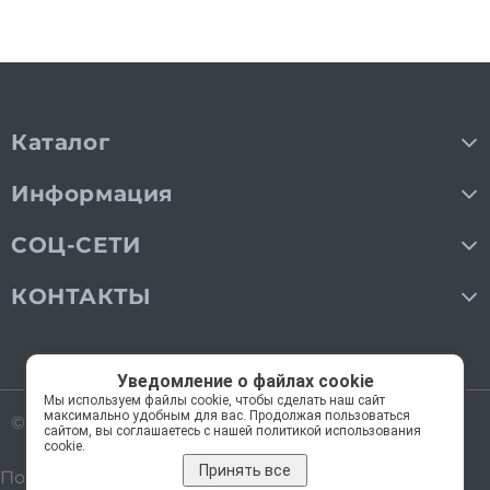
Каталог
Информация
СОЦ-СЕТИ
КОНТАКТЫ
Уведомление о файлах cookie
Мы используем файлы cookie, чтобы сделать наш сайт
максимально удобным для вас. Продолжая пользоваться
© 2018—2026 Мос Люстры.
Все права защищены
сайтом, вы соглашаетесь с нашей политикой использования
cookie.
Принять все
Политика обработки персональных данных