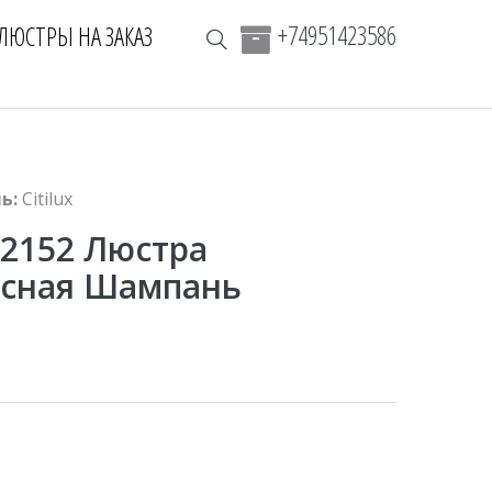
+74951423586
ЛЮСТРЫ НА ЗАКАЗ
ь:
Citilux
32152 Люстра
есная Шампань