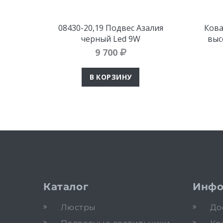
08430-20,19 Подвес Азалия
Кова
черный Led 9W
выс
9 700
В КОРЗИНУ
Каталог
Инфо
Люстры
До