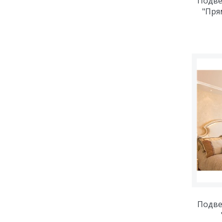
Подве
"Пря
Подве