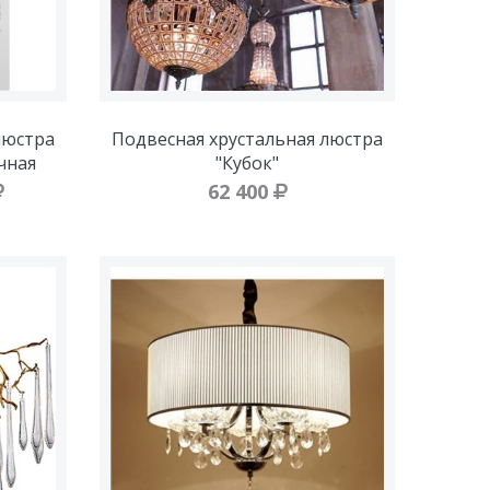
люстра
Подвесная хрустальная люстра
чная
"Кубок"
62 400