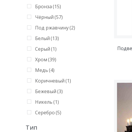
Оранжевый
(3)
Бронза
(15)
Синий
(14)
Чёрный
(57)
Серый
(3)
Под ржавчину
(2)
Красный
(8)
Белый
(13)
Хром
(19)
Подве
Серый
(1)
Медь
(4)
Хром
(39)
Серебро
(6)
Медь
(4)
Янтарный
(10)
Коричневый
(1)
Дымчатый
(11)
Бежевый
(3)
Никель
(1)
Никель
(1)
Перламутровый
(0)
Серебро
(5)
Тип