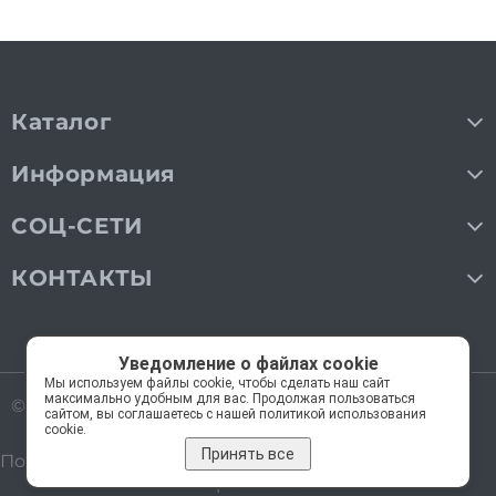
Каталог
Информация
СОЦ-СЕТИ
КОНТАКТЫ
Уведомление о файлах cookie
Мы используем файлы cookie, чтобы сделать наш сайт
максимально удобным для вас. Продолжая пользоваться
© 2018—2026 Мос Люстры.
Все права защищены
сайтом, вы соглашаетесь с нашей политикой использования
cookie.
Принять все
Политика обработки персональных данных
Карта сайта