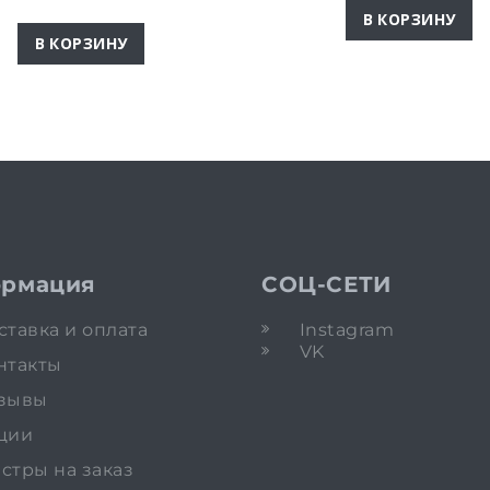
В КОРЗИНУ
В КОРЗИНУ
рмация
СОЦ-СЕТИ
ставка и оплата
Instagram
VK
нтакты
зывы
ции
стры на заказ