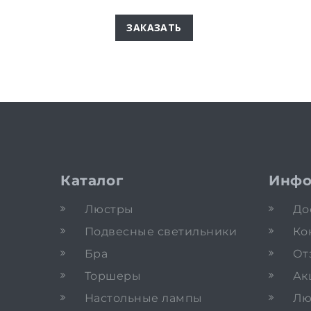
ЗАКАЗАТЬ
Каталог
Инфо
Люстры
До
Подвесные светильники
Ко
Бра
От
Торшеры
Ак
Настольные лампы
Лю