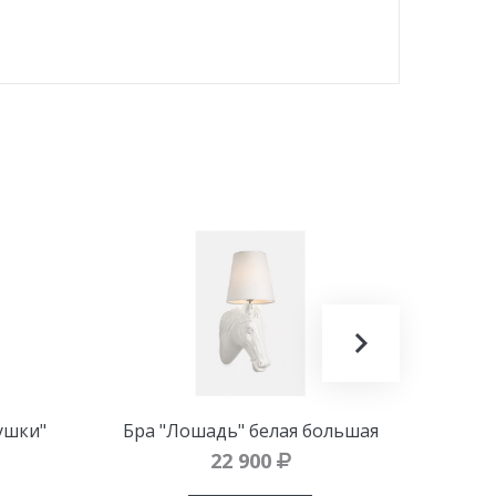
ушки"
Бра "Лошадь" белая большая
Подве
22 900