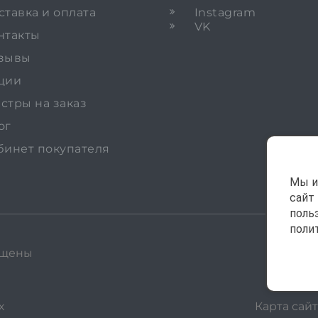
ставка и оплата
Instagram
VK
нтакты
зывы
ции
стры на заказ
ог
бинет покупателя
Мы и
сайт
поль
поли
ищены
х
Карта сайт