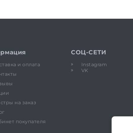
рмация
СОЦ-СЕТИ
ставка и оплата
Instagram
VK
нтакты
зывы
ции
стры на заказ
ог
бинет покупателя