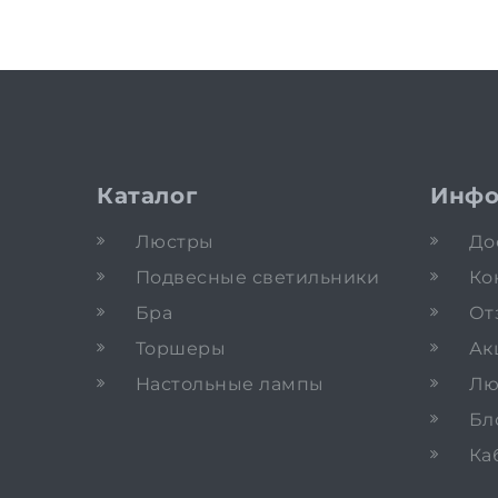
Каталог
Инфо
Люстры
До
Подвесные светильники
Ко
Бра
От
Торшеры
Ак
Настольные лампы
Лю
Бл
Ка