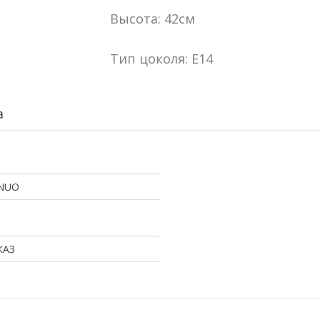
Высота: 42см
Тип цоколя: E14
а
NUO
КАЗ