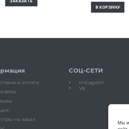
ЗАКАЗАТЬ
В КОРЗИНУ
рмация
СОЦ-СЕТИ
ставка и оплата
Instagram
VK
нтакты
зывы
ции
стры на заказ
Мы и
ог