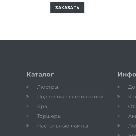
ЗАКАЗАТЬ
Каталог
Инфо
Люстры
До
Подвесные светильники
Ко
Бра
От
Торшеры
Ак
Настольные лампы
Лю
Бл